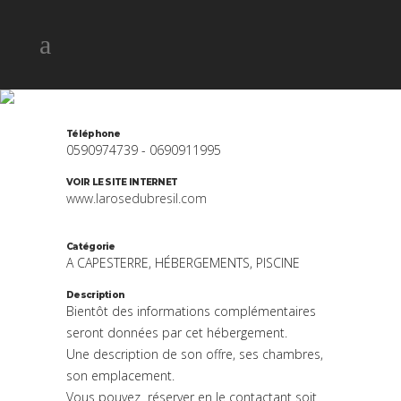
LA ROSE DU BRESIL
Téléphone
0590974739 - 0690911995
VOIR LE SITE INTERNET
www.larosedubresil.com
Catégorie
A CAPESTERRE, HÉBERGEMENTS, PISCINE
Description
Bientôt des informations complémentaires
seront données par cet hébergement.
Une description de son offre, ses chambres,
son emplacement.
Vous pouvez réserver en le contactant soit