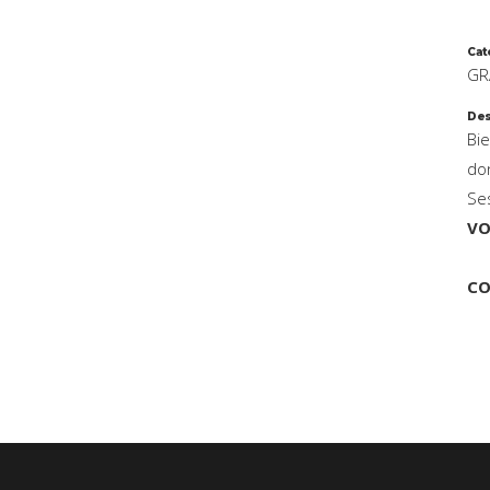
Cat
GR
Des
Bi
do
Se
VO
CO