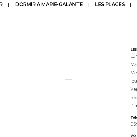
R
DORMIR A MARIE-GALANTE
LES PLAGES
LE FOOTY
LES
Lu
Ma
Me
Je
Ve
Sa
Di
Tél
06
VOI