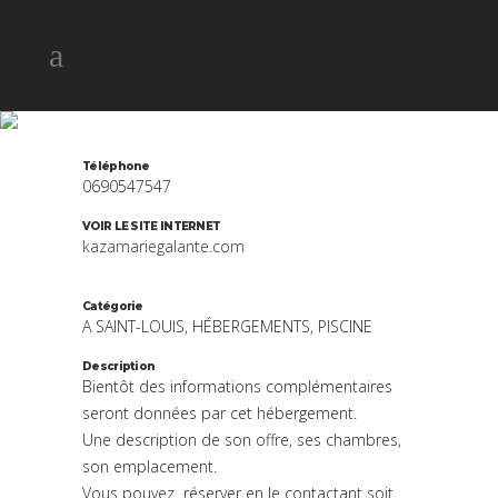
TI SUCRIER
Téléphone
0690547547
VOIR LE SITE INTERNET
kazamariegalante.com
Catégorie
A SAINT-LOUIS, HÉBERGEMENTS, PISCINE
Description
Bientôt des informations complémentaires
seront données par cet hébergement.
Une description de son offre, ses chambres,
son emplacement.
Vous pouvez réserver en le contactant soit