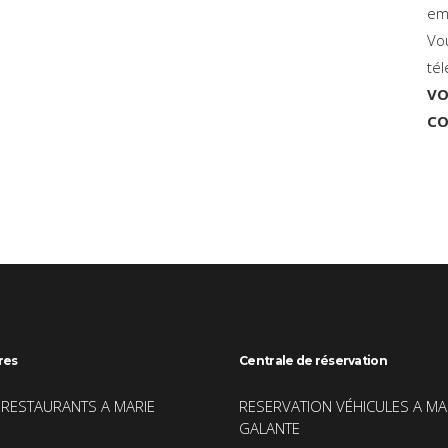
em
Vo
tél
VO
CO
res
Centrale de réservation
 RESTAURANTS A MARIE
RESERVATION VÉHICULES A MA
GALANTE