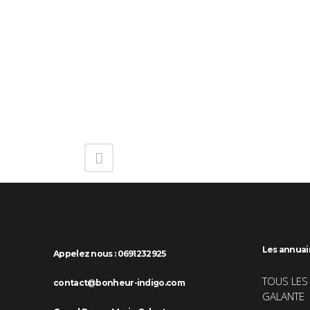
Les annuai
Appelez nous : 0691232925
TOUS LES
contact@bonheur-indigo.com
GALANTE