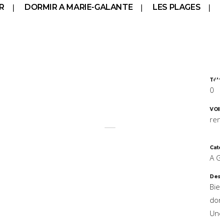
R
DORMIR A MARIE-GALANTE
LES PLAGES
ILLE ET VA
Tél
07
VOI
re
Cat
A 
Des
Bi
do
Un