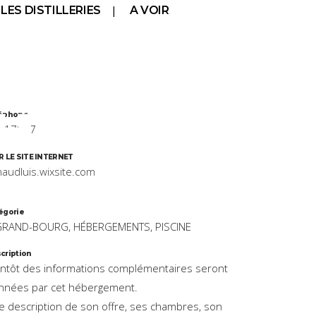
LES DISTILLERIES
A VOIR
HINE
éphone
61780743
R LE SITE INTERNET
naudluis.wixsite.com
égorie
GRAND-BOURG, HÉBERGEMENTS, PISCINE
cription
entôt des informations complémentaires seront
nnées par cet hébergement.
e description de son offre, ses chambres, son